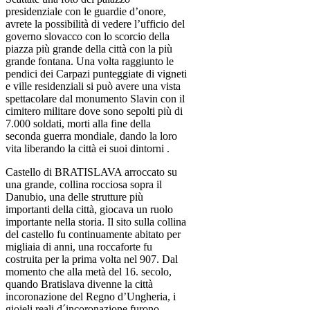
presidenziale con le guardie d’onore,
avrete la possibilità di vedere l’ufficio del
governo slovacco con lo scorcio della
piazza più grande della città con la più
grande fontana. Una volta raggiunto le
pendici dei Carpazi punteggiate di vigneti
e ville residenziali si può avere una vista
spettacolare dal monumento Slavin con il
cimitero militare dove sono sepolti più di
7.000 soldati, morti alla fine della
seconda guerra mondiale, dando la loro
vita liberando la città ei suoi dintorni .
Castello di BRATISLAVA arroccato su
una grande, collina rocciosa sopra il
Danubio, una delle strutture più
importanti della città, giocava un ruolo
importante nella storia. Il sito sulla collina
del castello fu continuamente abitato per
migliaia di anni, una roccaforte fu
costruita per la prima volta nel 907. Dal
momento che alla metà del 16. secolo,
quando Bratislava divenne la città
incoronazione del Regno d’Ungheria, i
gioieli reali d´incoronazione furono