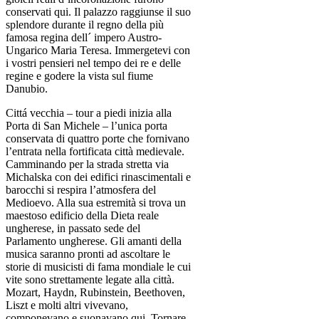
conservati qui. Il palazzo raggiunse il suo
splendore durante il regno della più
famosa regina dell´ impero Austro-
Ungarico Maria Teresa. Immergetevi con
i vostri pensieri nel tempo dei re e delle
regine e godere la vista sul fiume
Danubio.
Cittá vecchia – tour a piedi inizia alla
Porta di San Michele – l’unica porta
conservata di quattro porte che fornivano
l’entrata nella fortificata città medievale.
Camminando per la strada stretta via
Michalska con dei edifici rinascimentali e
barocchi si respira l’atmosfera del
Medioevo. Alla sua estremità si trova un
maestoso edificio della Dieta reale
ungherese, in passato sede del
Parlamento ungherese. Gli amanti della
musica saranno pronti ad ascoltare le
storie di musicisti di fama mondiale le cui
vite sono strettamente legate alla città.
Mozart, Haydn, Rubinstein, Beethoven,
Liszt e molti altri vivevano,
componevano e suonavano qui. Tornare